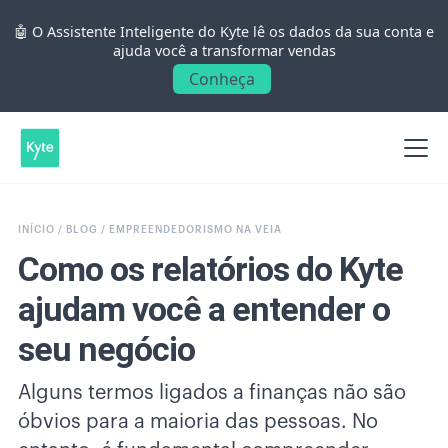
🤖 O Assistente Inteligente do Kyte lê os dados da sua conta e
ajuda você a transformar vendas
Conheça
INÍCIO /
BLOG /
EMPREENDEDORISMO NA VEIA
Como os relatórios do Kyte
ajudam você a entender o
seu negócio
Alguns termos ligados a finanças não são
óbvios para a maioria das pessoas. No