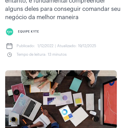
entanto, é fundamental compreender
alguns deles para conseguir comandar seu
negócio da melhor maneira
EQUIPE KYTE
Publicado:
1/12/2022
|
Atualizado:
19/12/2025
Tempo de leitura:
13 minutos