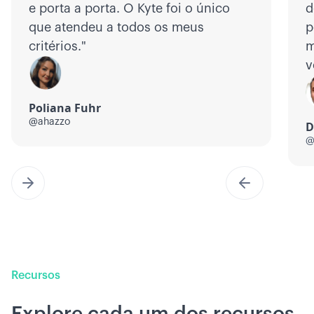
e porta a porta. O Kyte foi o único
d
que atendeu a todos os meus
p
critérios."
m
v
Poliana Fuhr
@ahazzo
D
@
Recursos
Explore cada um dos recursos