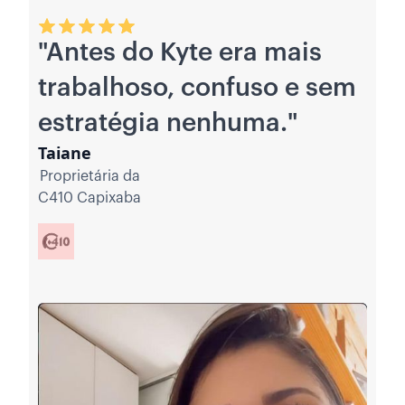
"Antes do Kyte era mais
We
trabalhoso, confuso e sem
estratégia nenhuma."
pr
Taiane
Proprietária da
C410 Capixaba
Produ