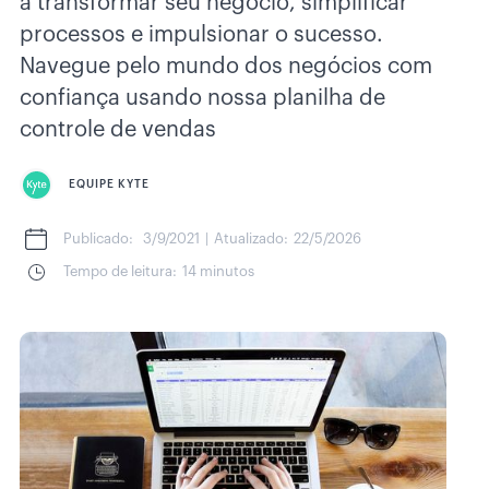
a transformar seu negócio, simplificar
processos e impulsionar o sucesso.
Navegue pelo mundo dos negócios com
confiança usando nossa planilha de
controle de vendas
EQUIPE KYTE
Publicado:
3/9/2021
|
Atualizado:
22/5/2026
Tempo de leitura:
14 minutos