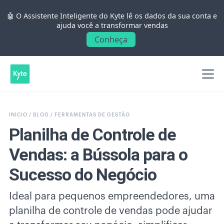
🤖 O Assistente Inteligente do Kyte lê os dados da sua conta e
ajuda você a transformar vendas
Conheça
INÍCIO /
BLOG /
FERRAMENTAS DE GESTÃO
Planilha de Controle de
Vendas: a Bússola para o
Sucesso do Negócio
Ideal para pequenos empreendedores, uma
planilha de controle de vendas pode ajudar