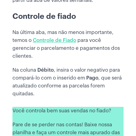
partir da aba de valores semanais.
Controle de fiado
Na última aba, mas não menos importante,
temos o
Controle de Fiado
para você
gerenciar o parcelamento e pagamentos dos
clientes.
Na coluna
Débito
, insira o valor negativo para
compará-lo com o inserido em
Pago
, que será
atualizado conforme as parcelas forem
quitadas.
Você controla bem suas vendas no fiado?
Pare de se perder nas contas! Baixe nossa
planilha e faça um controle mais apurado das