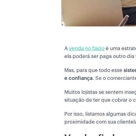
A
venda no fiado
é uma estra
ela poderá ser paga outro di
Mas, para que todo esse
sist
e confiança
. Se o comercian
Muitos lojistas se sentem ins
situação de ter que cobrar o 
Por isso, listamos algumas di
proximidade com sua clientel