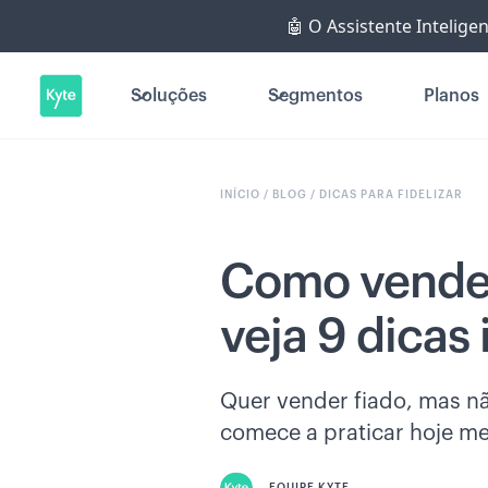
🤖 O Assistente Intelige
Soluções
Segmentos
Planos
INÍCIO /
BLOG /
DICAS PARA FIDELIZAR
Como vender
veja 9 dicas 
Quer vender fiado, mas nã
comece a praticar hoje 