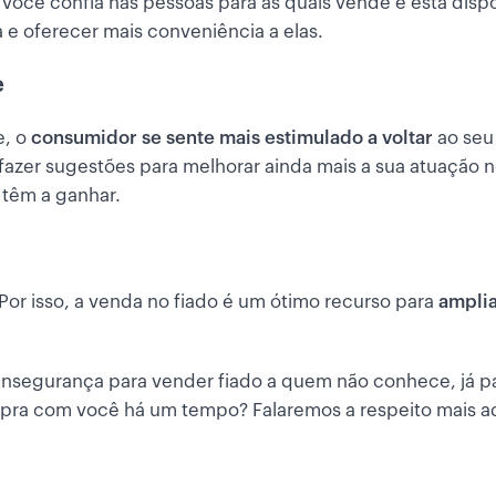
você confia nas pessoas para as quais vende e está disp
a e oferecer mais conveniência a elas.
e
e, o
consumidor se sente mais estimulado a voltar
ao seu 
fazer sugestões para melhorar ainda mais a sua atuação 
 têm a ganhar.
or isso, a venda no fiado é um ótimo recurso para
amplia
insegurança para vender fiado a quem não conhece, já p
pra com você há um tempo? Falaremos a respeito mais ad