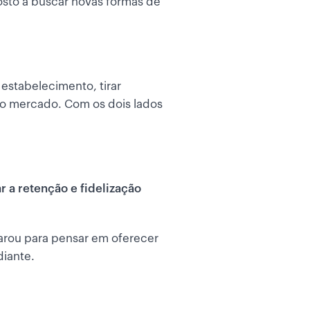
osto a buscar novas formas de
estabelecimento, tirar
no mercado. Com os dois lados
r a retenção e fidelização
arou para pensar em oferecer
iante.