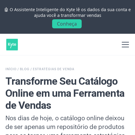
🤖 O Assistente Inteligente do Kyte lê os dados da sua conta e
ajuda você a transformar vendas
Conheça
INÍCIO /
BLOG /
ESTRATÉGIAS DE VENDA
Transforme Seu Catálogo
Online em uma Ferramenta
de Vendas
Nos dias de hoje, o catálogo online deixou
de ser apenas um repositório de produtos