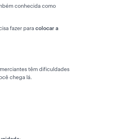
ambém conhecida como
cisa fazer para
colocar a
comerciantes têm dificuldades
você chega lá.