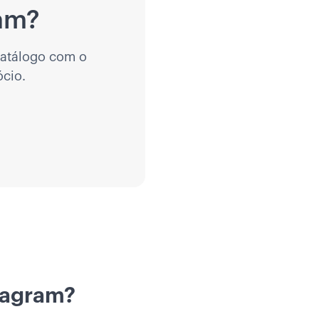
am?
catálogo com o
cio.
stagram?