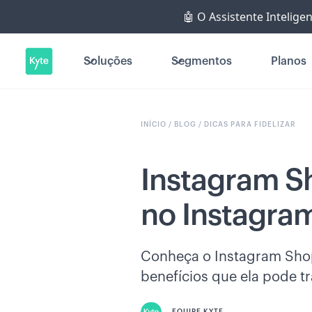
🤖 O Assistente Intelige
Soluções
Segmentos
Planos
INÍCIO /
BLOG /
DICAS PARA FIDELIZAR
Instagram S
no Instagram
Conheça o Instagram Shopp
benefícios que ela pode t