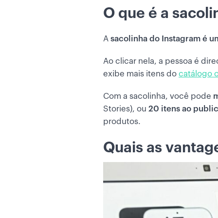
O que é a sacol
A
sacolinha do Instagram é u
Ao clicar nela, a pessoa é di
exibe mais itens do
catálogo o
Com a sacolinha, você pode
m
Stories), ou
20 itens ao publi
produtos.
Quais as vantag