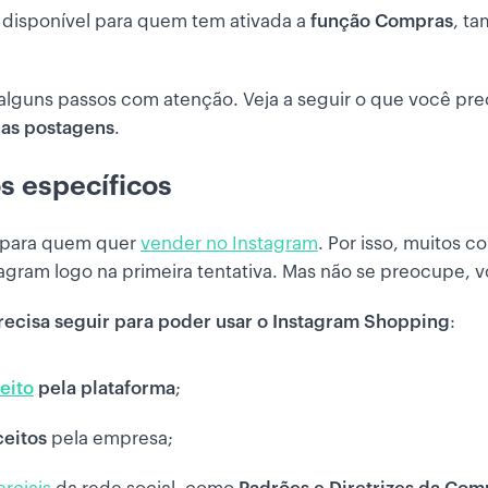
á disponível para quem tem ativada a
função
Compras
, t
r alguns passos com atenção. Veja a seguir o que você pre
uas postagens
.
os específicos
a para quem quer
vender no Instagram
. Por isso, muitos 
tagram logo na primeira tentativa. Mas não se preocupe, 
precisa seguir para poder usar o Instagram Shopping
:
eito
pela plataforma
;
ceitos
pela empresa;