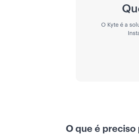
Qu
O Kyte é a so
Ins
O que é preciso 