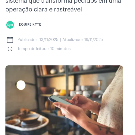
sistema que transforma pedidos em uma
operação clara e rastreável
EQUIPE KYTE
Publicado:
13/11/2025
|
Atualizado:
19/11/2025
Tempo de leitura:
10 minutos