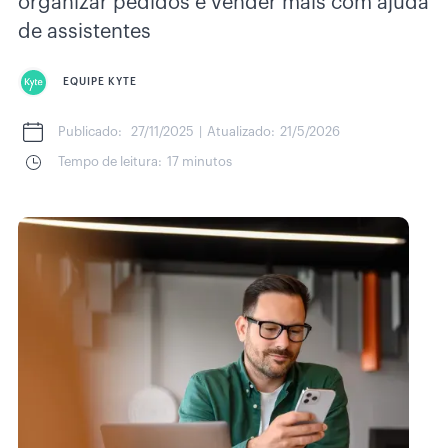
organizar pedidos e vender mais com ajuda
de assistentes
EQUIPE KYTE
Publicado:
27/11/2025
|
Atualizado:
21/5/2026
Tempo de leitura:
17 minutos