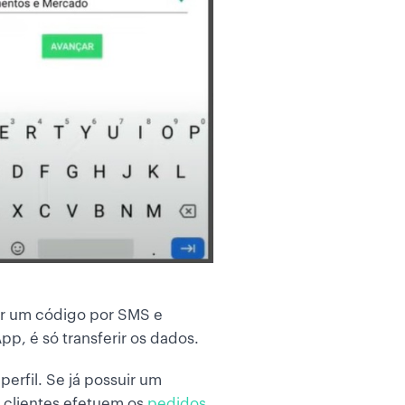
er um código por SMS e
p, é só transferir os dados.
perfil. Se já possuir um
os clientes efetuem os
pedidos