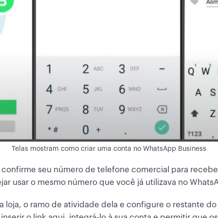
Telas mostram como criar uma conta no WhatsApp Business
o, confirme seu número de telefone comercial para receb
jar usar o mesmo número que você já utilizava no WhatsAp
loja, o ramo de atividade dela e configure o restante do 
inserir o link aqui, integrá-lo à sua conta e permitir que 