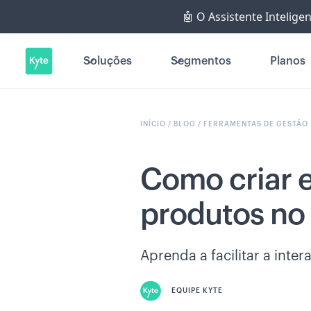
🤖 O Assistente Intelige
Soluções
Segmentos
Planos
INÍCIO /
BLOG /
FERRAMENTAS DE GESTÃO
Como criar 
produtos no
Aprenda a facilitar a int
EQUIPE KYTE