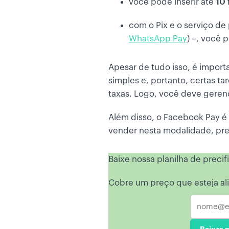
você pode inserir até
10 
com o Pix e o serviço 
WhatsApp Pay
) –, você
Apesar de tudo isso, é impor
simples e, portanto, certas ta
taxas. Logo, você deve gerenc
Além disso, o Facebook Pay é
vender nesta modalidade, pr
Baixe nossa planilha de preci
Cobre um preço que esteja ali