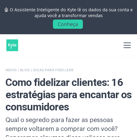
🤖 O Assistente Inteligente do Kyte lê os dados da sua conta e
ajuda você a transformar vendas
Conheça
INÍCIO /
BLOG /
DICAS PARA FIDELIZAR
Como fidelizar clientes: 16
estratégias para encantar os
consumidores
Qual o segredo para fazer as pessoas
sempre voltarem a comprar com você?