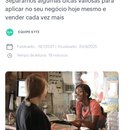
Separamos algumas dicas valiosas para
aplicar no seu negócio hoje mesmo e
vender cada vez mais
EQUIPE KYTE
Publicado:
19/7/2021
|
Atualizado:
30/9/2025
Tempo de leitura:
19 minutos