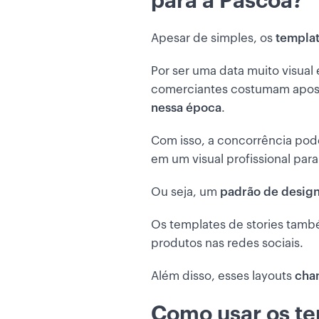
para a Páscoa?
Apesar de simples, os
templat
Por ser uma data muito visua
comerciantes costumam apost
nessa época
.
Com isso, a concorrência pod
em um visual profissional par
Ou seja, um
padrão de desig
Os templates de stories ta
produtos nas redes sociais.
Além disso, esses layouts
cha
Como usar os te