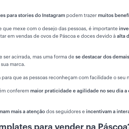
es para stories do Instagram
podem trazer
muitos benef
l e que mexe com o desejo das pessoas, é importante
inve
ar em vendas de ovos de Páscoa e doces devido à
alta 
e ser acirrada, mas uma forma de
se destacar dos demai
a sua marca.
n
para que as pessoas reconheçam com facilidade o seu 
mbém conferem
maior praticidade e agilidade no seu dia a 
mam mais a atenção
dos seguidores e
incentivam a inte
mplates para vender na Páscoa