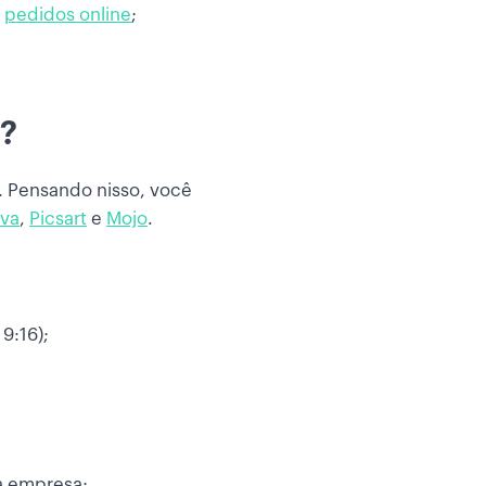
e
pedidos online
;
m?
. Pensando nisso, você
va
,
Picsart
e
Mojo
.
9:16);
a empresa;