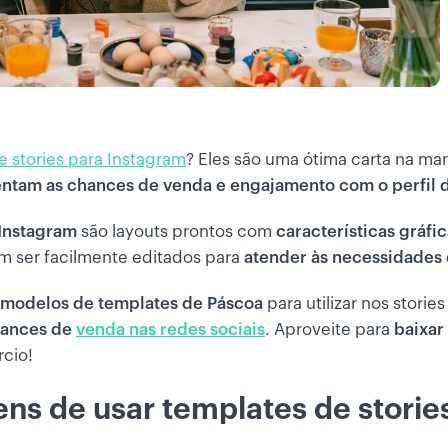
e stories para Instagram
? Eles são uma ótima carta na ma
ntam as chances de venda e engajamento com o perfil da
 Instagram
são layouts prontos com
características gráfi
 ser facilmente editados para
atender às necessidades
modelos de templates de Páscoa
para utilizar nos storie
hances de
venda nas redes sociais
. Aproveite para
baixar
cio!
ens de usar templates de storie