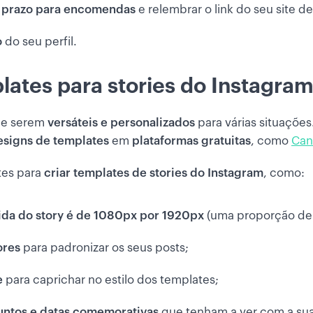
o prazo para encomendas
e relembrar o link do seu site d
o
do seu perfil.
lates para stories do Instagra
 de serem
versáteis e personalizados
para várias situações
designs de templates
em
plataformas gratuitas
, como
Can
tes para
criar templates de stories do Instagram
, como:
da do story é de 1080px por 1920px
(uma proporção de 
ores
para padronizar os seus posts;
e
para caprichar no estilo dos templates;
suntos e datas comemorativas
que tenham a ver com a su