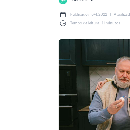
EQUIPE KYTE
Publicado:
6/4/2022
|
Atualizad
Tempo de leitura:
11 minutos