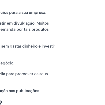
ícios para a sua empresa
.
stir em divulgação
. Muitos
demanda por tais produtos
s
sem gastar dinheiro é investir
negócio.
dia
para promover os seus
ração nas publicações
.
?