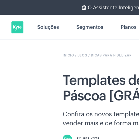
🤖 O Assistente Intelige
Soluções
Segmentos
Planos
INÍCIO /
BLOG /
DICAS PARA FIDELIZAR
Templates de
Páscoa [GRÁ
Confira os novos template
vender mais e de forma ma