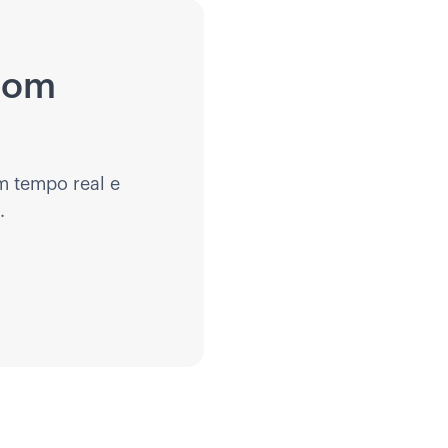
 com
m tempo real e
.