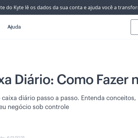
nte do Kyte lê os dados da sua conta e ajuda você a transf
Ajuda
xa Diário: Como Fazer n
 caixa diário passo a passo. Entenda conceitos,
seu negócio sob controle
do:
6/11/2025