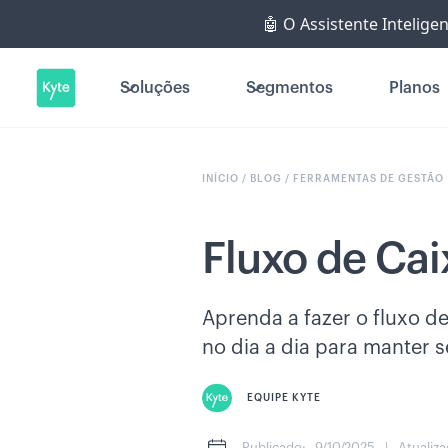
🤖 O Assistente Intelige
Soluções
Segmentos
Planos
INÍCIO /
BLOG /
FERRAMENTAS DE GESTÃO
Fluxo de Cai
Aprenda a fazer o fluxo de
no dia a dia para manter 
EQUIPE KYTE
Publicado:
9/10/2025
|
Atualiza