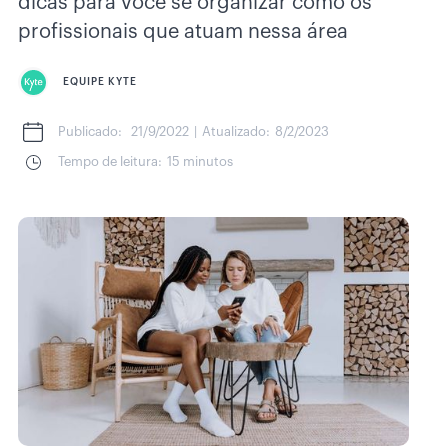
dicas para você se organizar como os
profissionais que atuam nessa área
EQUIPE KYTE
Publicado:
21/9/2022
|
Atualizado:
8/2/2023
Tempo de leitura:
15 minutos