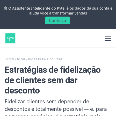
🤖 O Assistente Inteligente do Kyte lê os dados da sua conta e
ajuda você a transformar vendas
Conheça
INÍCIO /
BLOG /
DICAS PARA FIDELIZAR
Estratégias de fidelização
de clientes sem dar
desconto
Fidelizar clientes sem depender de
descontos é totalmente possível — e, para