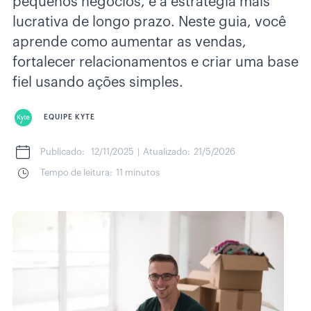
pequenos negócios, é a estratégia mais
lucrativa de longo prazo. Neste guia, você
aprende como aumentar as vendas,
fortalecer relacionamentos e criar uma base
fiel usando ações simples.
EQUIPE KYTE
Publicado:
12/11/2025
|
Atualizado:
21/5/2026
Tempo de leitura:
11 minutos