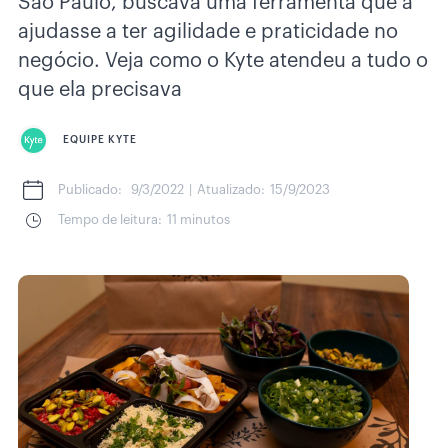
São Paulo, buscava uma ferramenta que a
ajudasse a ter agilidade e praticidade no
negócio. Veja como o Kyte atendeu a tudo o
que ela precisava
EQUIPE KYTE
Publicado:
9/3/2022
|
Atualizado:
15/9/2023
Tempo de leitura:
11 minutos