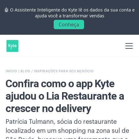
🤖 O Assistente Inteligente do Kyte lê os dados da sua conta e
ajuda você a transformar vendas
Conheça
INÍCIO /
BLOG /
INSPIRAÇÕES PARA SEU NEGÓCIO
Confira como o app Kyte
ajudou o Lia Restaurante a
crescer no delivery
Patrícia Tulmann, sócia do restaurante
localizado em um shopping na zona sul de